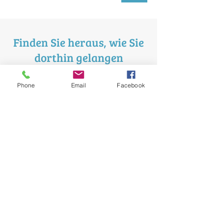
Finden Sie heraus, wie Sie
dorthin gelangen
Centro Veterinário da Aroeira
Phone
Email
Facebook
Praceta José Marques de Abreu 6A
2820-092
Charneca da Caparica