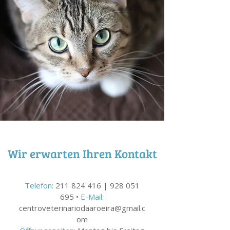
Wir erwarten Ihren Kontakt
Telefon:
211 824 416
|
928 051
695
•
E-Mail:
centroveterinariodaaroeira@gmail.c
om